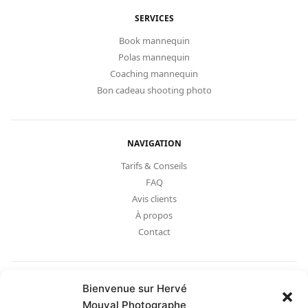
SERVICES
Book mannequin
Polas mannequin
Coaching mannequin
Bon cadeau shooting photo
NAVIGATION
Tarifs & Conseils
FAQ
Avis clients
À propos
Contact
SUIVEZ-NOUS
Bienvenue sur Hervé
Mouyal Photographe
Instagram