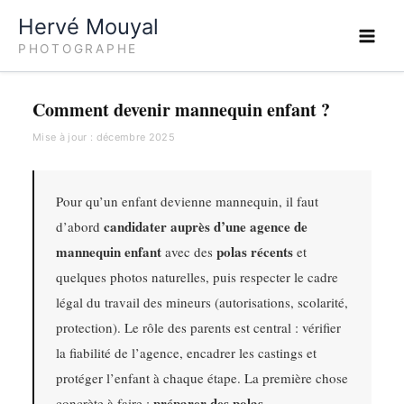
Aller
Hervé Mouyal
au
PHOTOGRAPHE
contenu
Comment devenir mannequin enfant ?
Mise à jour : décembre 2025
Pour qu’un enfant devienne mannequin, il faut
candidater auprès d’une agence de
d’abord
mannequin enfant
polas récents
avec des
et
quelques photos naturelles, puis respecter le cadre
légal du travail des mineurs (autorisations, scolarité,
protection). Le rôle des parents est central : vérifier
la fiabilité de l’agence, encadrer les castings et
protéger l’enfant à chaque étape. La première chose
préparer des polas
concrète à faire :