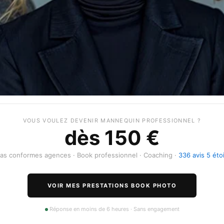
VOUS VOULEZ DEVENIR MANNEQUIN PROFESSIONNEL ?
dès 150 €
las conformes agences · Book professionnel · Coaching ·
336 avis 5 éto
VOIR MES PRESTATIONS BOOK PHOTO
Réponse en moins de 6 heures · Sans engagement