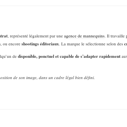
ntrat
, représenté légalement par une
agence de mannequins
. Il travail
s
shootings éditoriaux
c
, ou encore
. La marque le sélectionne selon des
disponible, ponctuel et capable de s’adapter rapidement
elqu’un de
aux
sition de son image, dans un cadre légal bien défini.