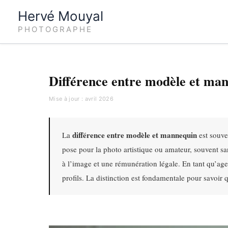
Aller
Hervé Mouyal
au
PHOTOGRAPHE
contenu
Différence entre modèle et mann
Mise à jour : avril 2026
différence entre modèle et mannequin
La
est souve
pose pour la photo artistique ou amateur, souvent sa
à l’image et une rémunération légale. En tant qu’a
profils. La distinction est fondamentale pour savoir 