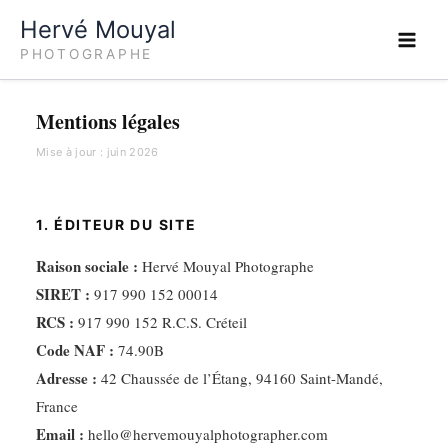
Aller
Hervé Mouyal
au
PHOTOGRAPHE
contenu
Mentions légales
Mise à jour : juin 2026
1. ÉDITEUR DU SITE
Raison sociale :
Hervé Mouyal Photographe
SIRET :
917 990 152 00014
RCS :
917 990 152 R.C.S. Créteil
Code NAF :
74.90B
Adresse :
42 Chaussée de l’Étang, 94160 Saint-Mandé,
France
Email :
hello@hervemouyalphotographer.com